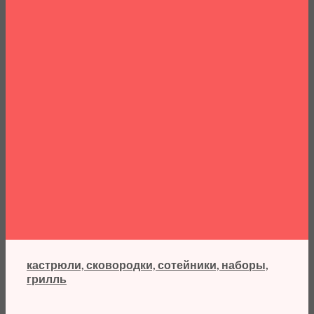
кастрюли, сковородки, сотейники, наборы,
грилль