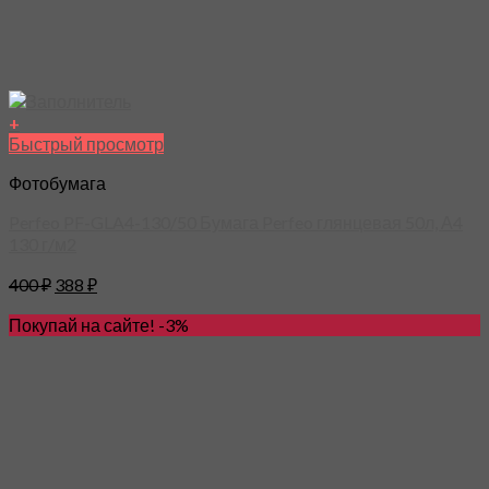
+
Быстрый просмотр
Фотобумага
Perfeo PF-GLA4-130/50 Бумага Perfeo глянцевая 50л, А4
130 г/м2
400
₽
388
₽
Покупай на сайте! -3%