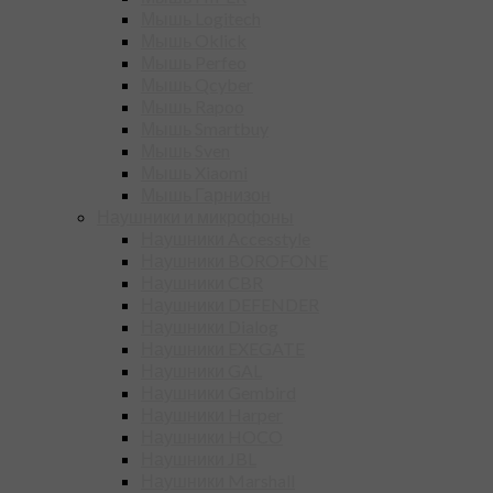
Мышь Logitech
Мышь Oklick
Мышь Perfeo
Мышь Qcyber
Мышь Rapoo
Мышь Smartbuy
Мышь Sven
Мышь Xiaomi
Мышь Гарнизон
Наушники и микрофоны
Наушники Accesstyle
Наушники BOROFONE
Наушники CBR
Наушники DEFENDER
Наушники Dialog
Наушники EXEGATE
Наушники GAL
Наушники Gembird
Наушники Harper
Наушники HOCO
Наушники JBL
Наушники Marshall