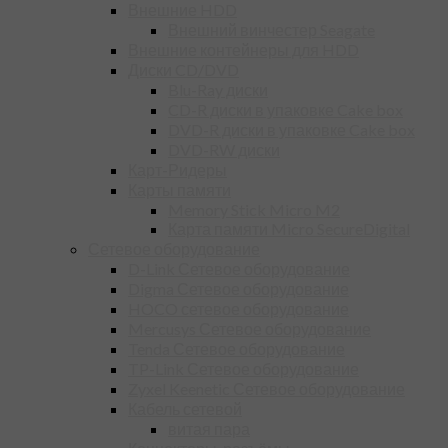
Внешние HDD
Внешний винчестер Seagate
Внешние контейнеры для HDD
Диски CD/DVD
Blu-Ray диски
CD-R диски в упаковке Cake box
DVD-R диски в упаковке Cake box
DVD-RW диски
Карт-Ридеры
Карты памяти
Memory Stick Micro M2
Карта памяти Micro SecureDigital
Сетевое оборудование
D-Link Сетевое оборудование
Digma Сетевое оборудование
HOCO сетевое оборудование
Mercusys Сетевое оборудование
Tenda Сетевое оборудование
TP-Link Сетевое оборудование
Zyxel Keenetic Сетевое оборудование
Кабель сетевой
витая пара