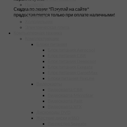
Пылесос
Скидка по акции "Покупай на сайте"
Стиральная Машина
предоставляется только при оплате наличными!
Телевизор
Холодильник
Электрическая плита
Компьютерная техника
Комплектующие
Блоки питания
Блок питания Aerocool
Блок питания CBR
Блок питания Deepcool
Блок питания Exegate
Блок питания GameMax
Блоки питания FoxLine
Видеокарты
Видеокарта CBR
Видеокарта MicroStar
Видеокарта Palit
Видеокарта XFX
Дисководы DVD
Жесткие диски и SSD
Винчестер Seagate