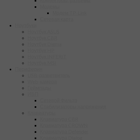
Коннекторы, разъёмы
Модемы
Модем TP-Link
Сетевая карта
Ноутбуки
Ноутбук ASUS
Ноутбук CBR
Ноутбук Digma
Ноутбук HP
Ноутбук INFERIT
Ноутбук MSI
Периферия
USB-разветвитель
Web-камера
Геймпады
ИБП
Сетевой Фильтр
Стабилизаторы напряжения
Клавиатуры
Клавиатура CBR
Клавиатура CROWN
Клавиатура Defender
Клавиатура Dialog