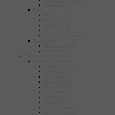
Термопаста
Память
Память DDR II
Память DDR III
Память DDR IV
Память DDR V
Память для ноутбуков
Процессоры
Процессор AMD
Процессор INTEL
Носители информации
USB-флеш носители
Рутокен
Флешка A-DATA
Флешка Digma
Флешка HOCO
Флешка Kingston
Флешка Netac
Флешка Perfeo
Флешка QUMO
Флешка Samsung
Флешка SmartBuy