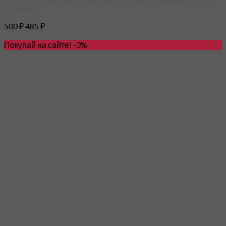
170 г/м2
500
₽
485
₽
Покупай на сайте! -3%