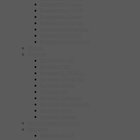
Клавиатура Fusion
Клавиатура HIPER
Клавиатура Oklick
Клавиатура Perfeo
Клавиатура Smartbuy
Клавиатура SVEN
Клавиатура Гарнизон
Коврик
Колонки
Колонки Brodu
Колонки CBR
Колонки ELTRONIC
Колонки GEMBIRD
Колонки Ginzzu
Колонки JBL
Колонки Oudiobop
Колонки SOUNDMAX
Колонки SVEN
Колонки Яндекс
Кресла компьютерные
Монитор
Монитор ACER