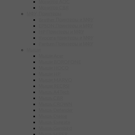
Монитор AOC
Монитор CBR
МФУ, Принтеры
Brother Принтеры и МФУ
EPSON Принтеры и МФУ
HP Принтеры и МФУ
Kyocera принтеры и МФУ
Pantum Принтеры и МФУ
Мыши
Мыши Acer
Мыши BOROFONE
Мыши HOCO
Мыши HP
Мыши MARVO
Мыши RECRSI
Мышь A4Tech
Мышь CBR
Мышь CROWN
Мышь Defender
Мышь Dialog
Мышь Exegate
Мышь Gembird
Мышь HIPER