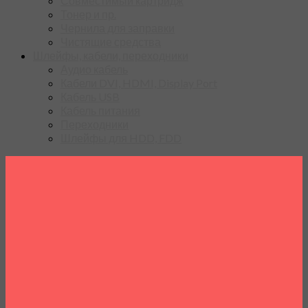
Совместимый картридж
Тонер и пр.
Чернила для заправки
Чистящие средства
Шлейфы, кабели, переходники
Аудио кабель
Кабели DVI, HDMI, Display Port
Кабель USB
Кабель питания
Переходники
Шлейфы для HDD, FDD