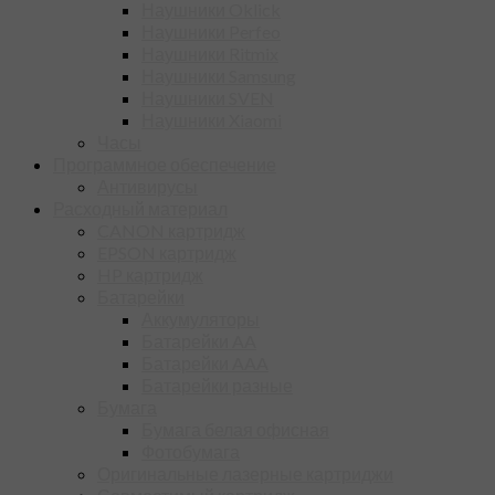
Наушники Oklick
Наушники Perfeo
Наушники Ritmix
Наушники Samsung
Наушники SVEN
Наушники Xiaomi
Часы
Программное обеспечение
Антивирусы
Расходный материал
CANON картридж
EPSON картридж
HP картридж
Батарейки
Аккумуляторы
Батарейки AA
Батарейки AAA
Батарейки разные
Бумага
Бумага белая офисная
Фотобумага
Оригинальные лазерные картриджи