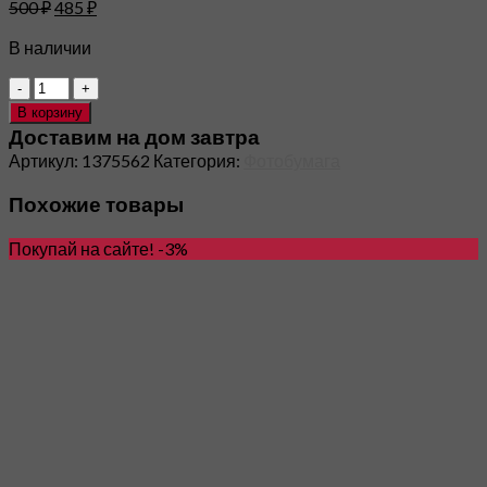
500
₽
485
₽
В наличии
Количество
Perfeo
В корзину
PF-
Доставим на дом завтра
GLA4-
Артикул:
1375562
Категория:
Фотобумага
230/50
Бумага
Похожие товары
Perfeo
глянцевая
Покупай на сайте! -3%
50л,
А4
230
г/
м2