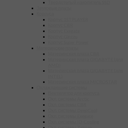
Твердотелый накопитель SSD
Звуковые платы
Корпуса
Корпус 1STPLAYER
Корпус CBR
Корпус Exegate
Корпус Ginzzu
Корпус Super Power
Материнские платы
Материнская плата CBR
Материнская плата GIGABYTE (для
AMD)
Материнская плата GIGABYTE (для
INTEL)
Материнская плата MICROSTAR
Охлаждающие системы
Вентилятор для корпуса
Охл. системы Arctic
Охл. системы CBR
Охл. системы DeepCool
Охл. системы Exegate
Охл. системы ID-Cooling
Охл. системы Zalman