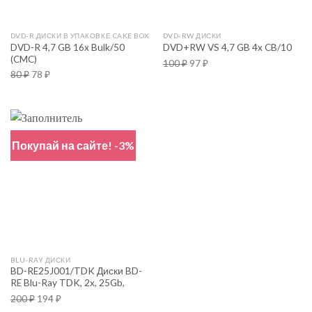
DVD-R ДИСКИ В УПАКОВКЕ CAKE BOX
DVD-RW ДИСКИ
DVD-R 4,7 GB 16x Bulk/50
DVD+RW VS 4,7 GB 4x CB/10
(CMC)
100
₽
97
₽
80
₽
78
₽
Покупай на сайте! -3%
BLU-RAY ДИСКИ
BD-RE25J001/TDK Диски BD-
RE Blu-Ray TDK, 2x, 25Gb,
200
₽
194
₽