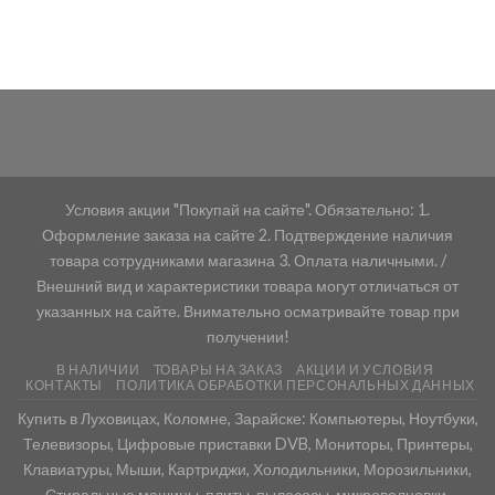
Условия акции "Покупай на сайте". Обязательно: 1.
Оформление заказа на сайте 2. Подтверждение наличия
товара сотрудниками магазина 3. Оплата наличными. /
Внешний вид и характеристики товара могут отличаться от
указанных на сайте. Внимательно осматривайте товар при
получении!
В НАЛИЧИИ
ТОВАРЫ НА ЗАКАЗ
АКЦИИ И УСЛОВИЯ
КОНТАКТЫ
ПОЛИТИКА ОБРАБОТКИ ПЕРСОНАЛЬНЫХ ДАННЫХ
Купить в Луховицах, Коломне, Зарайске: Компьютеры, Ноутбуки,
Телевизоры, Цифровые приставки DVB, Мониторы, Принтеры,
Клавиатуры, Мыши, Картриджи, Холодильники, Морозильники,
Стиральные машины, плиты, пылесосы, микроволновки.