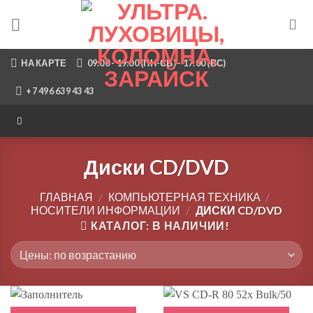
Skip
to
content
НА КАРТЕ
09:00 - 19:00 (ПН-СБ) - 17:00 (ВС)
+7 496 639 43 43
Диски CD/DVD
ГЛАВНАЯ
/
КОМПЬЮТЕРНАЯ ТЕХНИКА
/
НОСИТЕЛИ ИНФОРМАЦИИ
/
ДИСКИ CD/DVD
КАТАЛОГ: В НАЛИЧИИ!