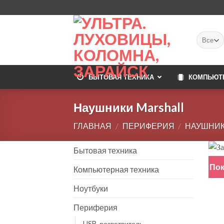
Skip
to
content
БЫТОВАЯ ТЕХНИКА
КОМПЬЮТ
Наушники Marshall
ГЛАВНАЯ
/
ПЕРИФЕРИЯ
/
НАУШНИК
Бытовая техника
Пок
Компьютерная техника
Ноутбуки
Периферия
USB-разветвитель