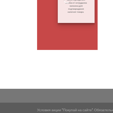
звонка от сотрудника
де
магазина для
подтверждения
наличия товара.
Условия акции "Покупай на сайте". Обязатель