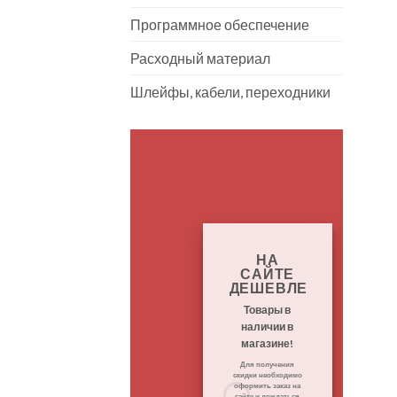
Программное обеспечение
Расходный материал
Шлейфы, кабели, переходники
К
Р
НА
от
САЙТЕ
ДЕШЕВЛЕ
па
Товары в
П
р
наличии в
то
магазине!
на
ро
Для получения
скидки необходимо
ук
оформить заказ на
пр
сайте и дождаться