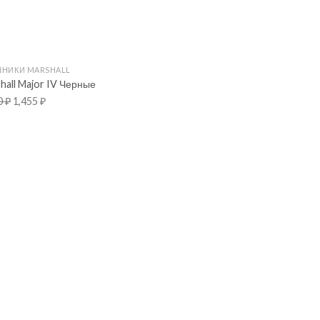
НИКИ MARSHALL
hall Major IV Черные
0
₽
1,455
₽