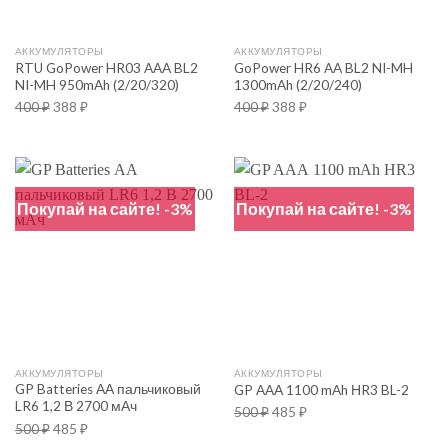
АККУМУЛЯТОРЫ
АККУМУЛЯТОРЫ
RTU GoPower HR03 AAA BL2
GoPower HR6 AA BL2 NI-MH
NI-MH 950mAh (2/20/320)
1300mAh (2/20/240)
400
₽
388
₽
400
₽
388
₽
Покупай на сайте! -3%
Покупай на сайте! -3%
АККУМУЛЯТОРЫ
АККУМУЛЯТОРЫ
GP Batteries АА пальчиковый
GP AAА 1100 mAh НR3 BL-2
LR6 1,2 В 2700 мАч
500
₽
485
₽
500
₽
485
₽