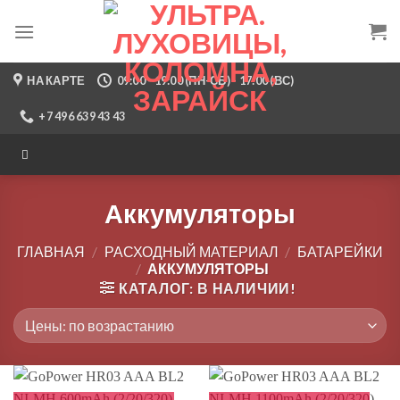
Skip
to
content
НА КАРТЕ
09:00 - 19:00 (ПН-СБ) - 17:00 (ВС)
+7 496 639 43 43
Аккумуляторы
ГЛАВНАЯ
/
РАСХОДНЫЙ МАТЕРИАЛ
/
БАТАРЕЙКИ
/
АККУМУЛЯТОРЫ
КАТАЛОГ: В НАЛИЧИИ!