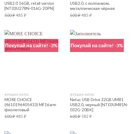
USB2.0 16GB, retail version
USB2.0, с колпачком,
[NT03U278N-016G-20PN]
металлическая чёрная
500
₽
485
₽
500
₽
485
₽
Покупай на сайте! -3%
Покупай на сайте! -3%
ФЛЕШКА NETAC
ФЛЕШКА NETAC
MORE CHOICE
Netac USB Drive 32GB UM81
(4610196405433) MF16arm
USB2.0, черный [NT03UM81N-
фиолетовый
032G-20BK]
500
₽
485
₽
600
₽
582
₽