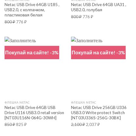
Netac USB Drive 64GB U185 ,
Netac USB Drive 64GB UA31 ,
USB2.0, с колпачком,
USB2.0, голубая
пластиковая белая
800
₽
776
₽
800
₽
776
₽
Покупай на сайте! -3%
Покупай на сайте! -3%
ФЛЕШКА NETAC
ФЛЕШКА NETAC
Netac USB Drive 64GB USB
Netac USB Drive 256GB U336
Drive U116 USB3.0 retail version
USB3.0 Write protect Switch
[NT03U116N-064G-30WH]
[NT03U336S-256G-30BK]
850
₽
825
₽
2,100
₽
2,037
₽