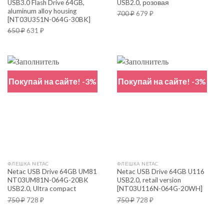
USB3.0 Flash Drive 64GB,
USB2.0, розовая
aluminum alloy housing
700
₽
679
₽
[NT03U351N-064G-30BK]
650
₽
631
₽
Покупай на сайте! -3%
Покупай на сайте! -3%
ФЛЕШКА NETAC
ФЛЕШКА NETAC
Netac USB Drive 64GB UM81
Netac USB Drive 64GB U116
NT03UM81N-064G-20BK
USB2.0, retail version
USB2.0, Ultra compact
[NT03U116N-064G-20WH]
750
₽
728
₽
750
₽
728
₽