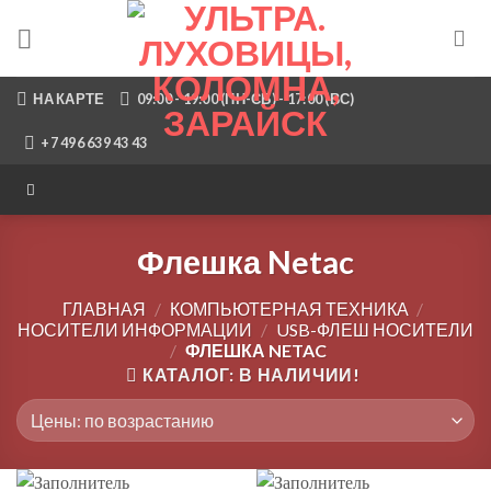
Skip
to
content
НА КАРТЕ
09:00 - 19:00 (ПН-СБ) - 17:00 (ВС)
+7 496 639 43 43
Флешка Netac
ГЛАВНАЯ
/
КОМПЬЮТЕРНАЯ ТЕХНИКА
/
НОСИТЕЛИ ИНФОРМАЦИИ
/
USB-ФЛЕШ НОСИТЕЛИ
/
ФЛЕШКА NETAC
КАТАЛОГ: В НАЛИЧИИ!