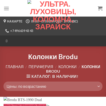
Skip
to
content
НА КАРТЕ
09:00 - 19:00 (ПН-СБ) - 17:00 (ВС)
+7 496 639 43 43
Колонки Brodu
ГЛАВНАЯ
/
ПЕРИФЕРИЯ
/
КОЛОНКИ
/
КОЛОНКИ
BRODU
КАТАЛОГ: В НАЛИЧИИ!