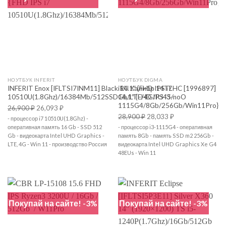
НОУТБУК INFERIT
НОУТБУК DIGMA
INFERIT Enox [IFLTSI7INM11] Black 14.1″ {FHD IPS i7
iRU Калибр 14TLHC [1996897]
10510U(1.8Ghz)/16384Mb/512SSDGb/LTE/4G/RJ45/noO
14,1″ {FHD IPS i3-
1115G4/8Gb/256Gb/Win11Pro}
26,900
₽
26,093
₽
28,900
₽
28,033
₽
- процессор i7 10510U(1.8Ghz) -
оперативная память 16 Gb - SSD 512
- процессор i3-1115G4 - оперативная
Gb - видеокарта Intel UHD Graphics -
память 8Gb - память SSD m2 256Gb -
LTE, 4G - Win 11 - производство Россия
видеокарта Intel UHD Graphics Xe G4
48EUs - Win 11
Покупай на сайте! -3%
Покупай на сайте! -3%