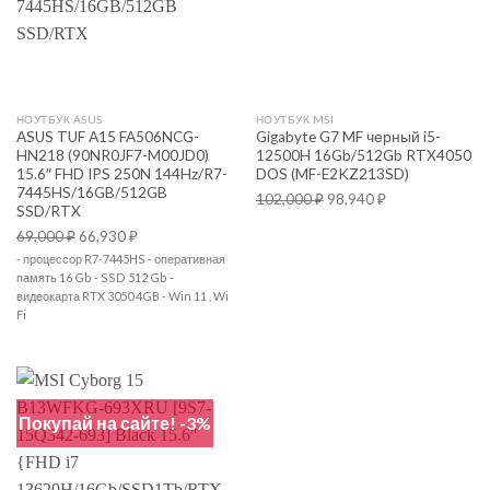
НОУТБУК ASUS
НОУТБУК MSI
ASUS TUF A15 FA506NCG-
Gigabyte G7 MF черный i5-
HN218 (90NR0JF7-M00JD0)
12500H 16Gb/512Gb RTX4050
15.6″ FHD IPS 250N 144Hz/R7-
DOS (MF-E2KZ213SD)
7445HS/16GB/512GB
102,000
₽
98,940
₽
SSD/RTX
69,000
₽
66,930
₽
- процессор R7-7445HS - оперативная
память 16 Gb - SSD 512 Gb -
видеокарта RTX 3050 4GB - Win 11 , Wi
Fi
Покупай на сайте! -3%