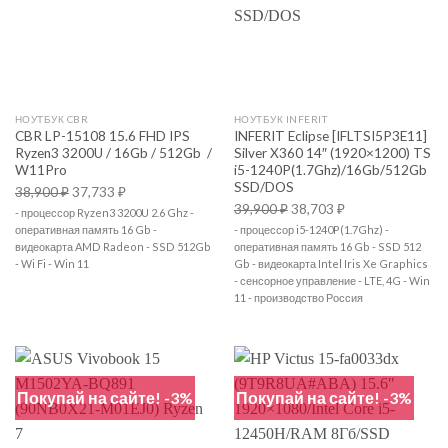
НОУТБУК CBR
НОУТБУК INFERIT
CBR LP-15108 15.6 FHD IPS
INFERIT Eclipse [IFLTSI5P3E11]
Ryzen3 3200U / 16Gb / 512Gb /
Silver X360 14″ (1920×1200) TS
W11Pro
i5-1240P(1.7Ghz)/16Gb/512Gb
SSD/DOS
38,900
₽
37,733
₽
39,900
₽
38,703
₽
- процессор Ryzen3 3200U 2.6 Ghz -
оперативная память 16 Gb -
- процессор i5-1240P(1.7Ghz) -
видеокарта AMD Radeon - SSD 512Gb
оперативная память 16 Gb - SSD 512
- Wi Fi - Win 11
Gb - видеокарта Intel Iris Xe Graphics
- сенсорное управление - LTE, 4G - Win
11 - производство Россия
Покупай на сайте! -3%
Покупай на сайте! -3%