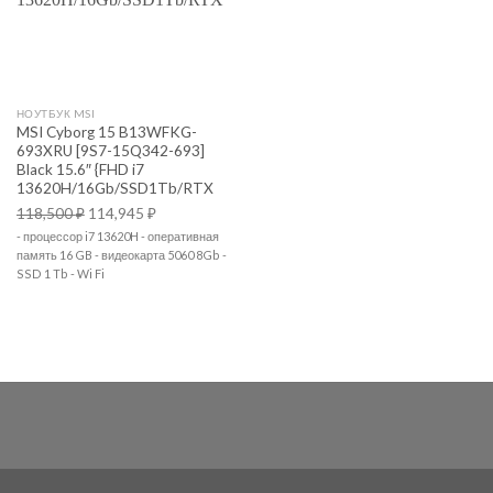
НОУТБУК MSI
MSI Cyborg 15 B13WFKG-
693XRU [9S7-15Q342-693]
Black 15.6″ {FHD i7
13620H/16Gb/SSD1Tb/RTX
118,500
₽
114,945
₽
- процессор i7 13620H - оперативная
память 16 GB - видеокарта 5060 8Gb -
SSD 1 Tb - Wi Fi