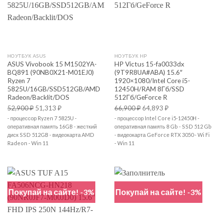
НОУТБУК ASUS
НОУТБУК HP
ASUS Vivobook 15 M1502YA-
HP Victus 15-fa0033dx
BQ891 (90NB0X21-M01EJ0)
(9T9R8UA#ABA) 15.6″
Ryzen 7
1920×1080/Intel Core i5-
5825U/16GB/SSD512GB/AMD
12450H/RAM 8Гб/SSD
Radeon/Backlit/DOS
512Гб/GeForce R
52,900
₽
51,313
₽
66,900
₽
64,893
₽
- процессор Ryzen 7 5825U -
- процессор Intel Core i5-12450H -
оперативная память 16GB - жесткий
оперативная память 8 Gb - SSD 512 Gb
диск SSD 512GB - видеокарта AMD
- видеокарта GeForce RTX 3050 - Wi Fi
Radeon - Win 11
- Win 11
Покупай на сайте! -3%
Покупай на сайте! -3%