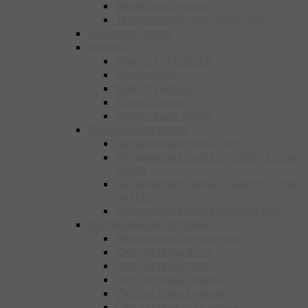
Винчестер Seagate
Твердотелый накопитель SSD
Звуковые платы
Корпуса
Корпус 1STPLAYER
Корпус CBR
Корпус Exegate
Корпус Ginzzu
Корпус Super Power
Материнские платы
Материнская плата CBR
Материнская плата GIGABYTE (для
AMD)
Материнская плата GIGABYTE (для
INTEL)
Материнская плата MICROSTAR
Охлаждающие системы
Вентилятор для корпуса
Охл. системы Arctic
Охл. системы CBR
Охл. системы DeepCool
Охл. системы Exegate
Охл. системы ID-Cooling