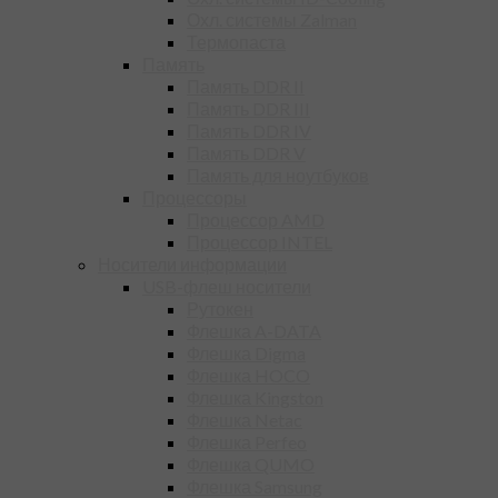
Охл. системы Zalman
Термопаста
Память
Память DDR II
Память DDR III
Память DDR IV
Память DDR V
Память для ноутбуков
Процессоры
Процессор AMD
Процессор INTEL
Носители информации
USB-флеш носители
Рутокен
Флешка A-DATA
Флешка Digma
Флешка HOCO
Флешка Kingston
Флешка Netac
Флешка Perfeo
Флешка QUMO
Флешка Samsung