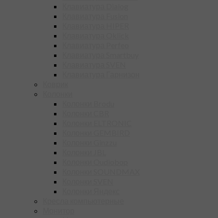
Клавиатура Dialog
Клавиатура Fusion
Клавиатура HIPER
Клавиатура Oklick
Клавиатура Perfeo
Клавиатура Smartbuy
Клавиатура SVEN
Клавиатура Гарнизон
Коврик
Колонки
Колонки Brodu
Колонки CBR
Колонки ELTRONIC
Колонки GEMBIRD
Колонки Ginzzu
Колонки JBL
Колонки Oudiobop
Колонки SOUNDMAX
Колонки SVEN
Колонки Яндекс
Кресла компьютерные
Монитор