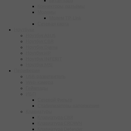
витая пара
Коннекторы, разъёмы
Модемы
Модем TP-Link
Сетевая карта
Ноутбуки
Ноутбук ASUS
Ноутбук CBR
Ноутбук Digma
Ноутбук HP
Ноутбук INFERIT
Ноутбук MSI
Периферия
USB-разветвитель
Web-камера
Геймпады
ИБП
Сетевой Фильтр
Стабилизаторы напряжения
Клавиатуры
Клавиатура CBR
Клавиатура CROWN
Клавиатура Defender