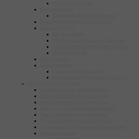
Флешка SmartBuy
Внешние HDD
Внешний винчестер Seagate
Внешние контейнеры для HDD
Диски CD/DVD
Blu-Ray диски
CD-R диски в упаковке Cake box
DVD-R диски в упаковке Cake box
DVD-RW диски
Карт-Ридеры
Карты памяти
Memory Stick Micro M2
Карта памяти Micro SecureDigital
Сетевое оборудование
D-Link Сетевое оборудование
Digma Сетевое оборудование
HOCO сетевое оборудование
Mercusys Сетевое оборудование
Tenda Сетевое оборудование
TP-Link Сетевое оборудование
Zyxel Keenetic Сетевое оборудование
Кабель сетевой