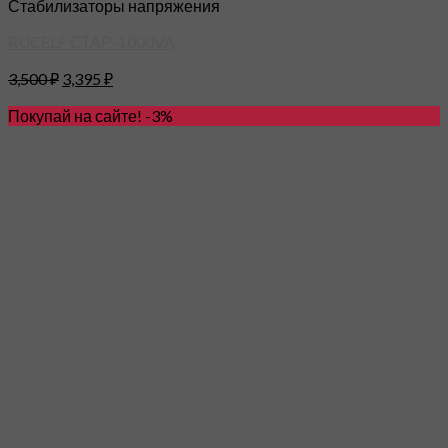
Стабилизаторы напряжения
RUCELF СТАР-1000VA
3,500
₽
3,395
₽
Покупай на сайте! -3%