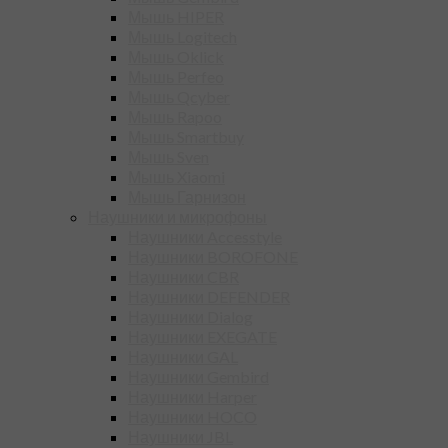
Мышь HIPER
Мышь Logitech
Мышь Oklick
Мышь Perfeo
Мышь Qcyber
Мышь Rapoo
Мышь Smartbuy
Мышь Sven
Мышь Xiaomi
Мышь Гарнизон
Наушники и микрофоны
Наушники Accesstyle
Наушники BOROFONE
Наушники CBR
Наушники DEFENDER
Наушники Dialog
Наушники EXEGATE
Наушники GAL
Наушники Gembird
Наушники Harper
Наушники HOCO
Наушники JBL