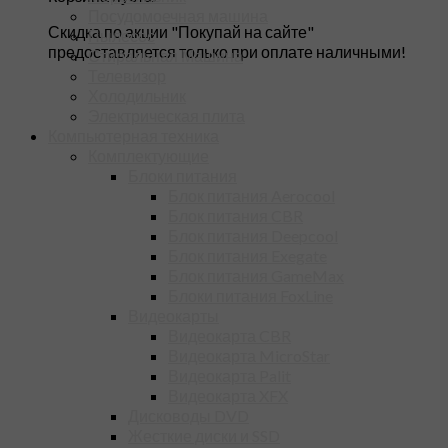
Посудомоечная машина
Скидка по акции "Покупай на сайте"
Пылесос
предоставляется только при оплате наличными!
Стиральная Машина
Телевизор
Холодильник
Электрическая плита
Компьютерная техника
Комплектующие
Блоки питания
Блок питания Aerocool
Блок питания CBR
Блок питания Deepcool
Блок питания Exegate
Блок питания GameMax
Блоки питания FoxLine
Видеокарты
Видеокарта CBR
Видеокарта MicroStar
Видеокарта Palit
Видеокарта XFX
Дисководы DVD
Жесткие диски и SSD