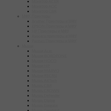
Монитор ACER
Монитор AOC
Монитор CBR
МФУ, Принтеры
Brother Принтеры и МФУ
EPSON Принтеры и МФУ
HP Принтеры и МФУ
Kyocera принтеры и МФУ
Pantum Принтеры и МФУ
Мыши
Мыши Acer
Мыши BOROFONE
Мыши HOCO
Мыши HP
Мыши MARVO
Мыши RECRSI
Мышь A4Tech
Мышь CBR
Мышь CROWN
Мышь Defender
Мышь Dialog
Мышь Exegate
Мышь Gembird