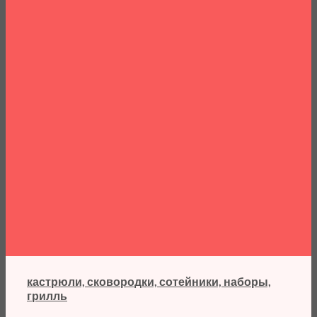
кастрюли, сковородки, сотейники, наборы,
грилль