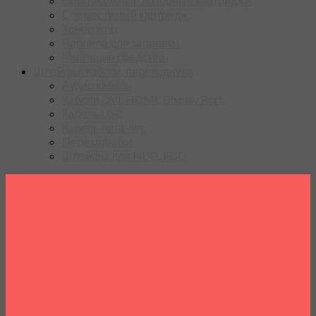
Оригинальные лазерные картриджи
Совместимый картридж
Тонер и пр.
Чернила для заправки
Чистящие средства
Шлейфы, кабели, переходники
Аудио кабель
Кабели DVI, HDMI, Display Port
Кабель USB
Кабель питания
Переходники
Шлейфы для HDD, FDD