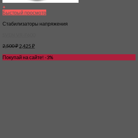
+
Быстрый просмотр
Стабилизаторы напряжения
SVEN VR-F600
2,500
₽
2,425
₽
Покупай на сайте! -3%