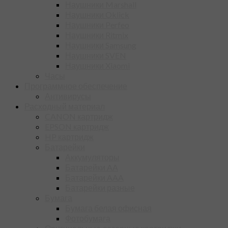
Наушники Marshall
Наушники Oklick
Наушники Perfeo
Наушники Ritmix
Наушники Samsung
Наушники SVEN
Наушники Xiaomi
Часы
Программное обеспечение
Антивирусы
Расходный материал
CANON картридж
EPSON картридж
HP картридж
Батарейки
Аккумуляторы
Батарейки AA
Батарейки AAA
Батарейки разные
Бумага
Бумага белая офисная
Фотобумага