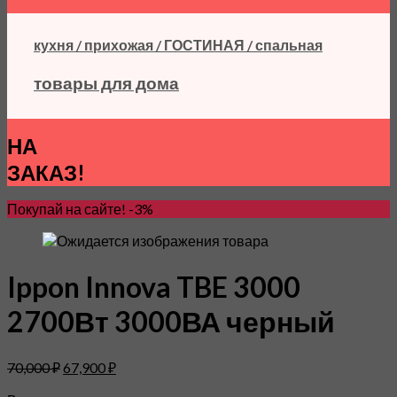
кухня / прихожая / ГОСТИНАЯ / спальная
товары для дома
НА
ЗАКАЗ!
Покупай на сайте! -3%
Ippon Innova TBE 3000
2700Вт 3000ВА черный
70,000
₽
67,900
₽