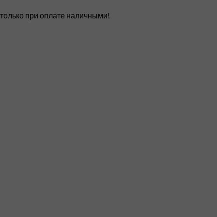
 только при оплате наличными!