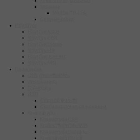
Коннекторы, разъёмы
Модемы
Модем TP-Link
Сетевая карта
Ноутбуки
Ноутбук ASUS
Ноутбук CBR
Ноутбук Digma
Ноутбук HP
Ноутбук INFERIT
Ноутбук MSI
Периферия
USB-разветвитель
Web-камера
Геймпады
ИБП
Сетевой Фильтр
Стабилизаторы напряжения
Клавиатуры
Клавиатура CBR
Клавиатура CROWN
Клавиатура Defender
Клавиатура Dialog