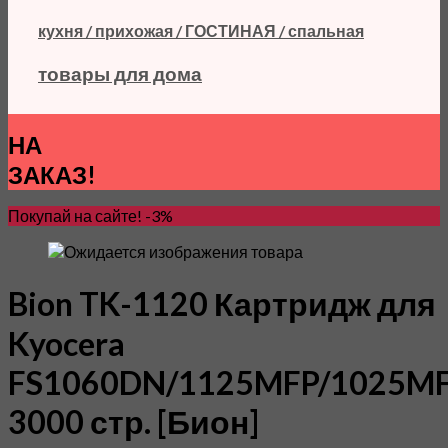
кухня / прихожая / ГОСТИНАЯ / спальная
товары для дома
НА
ЗАКАЗ!
Покупай на сайте! -3%
Bion TK-1120 Картридж для
Kyocera
FS1060DN/1125MFP/1025MF
3000 стр. [Бион]