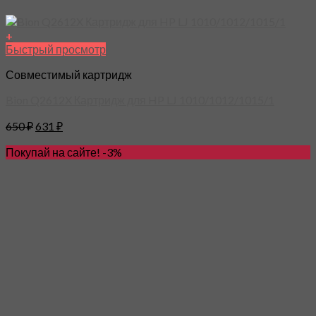
+
Быстрый просмотр
Совместимый картридж
Bion Q2612X Картридж для HP LJ 1010/1012/1015/1
650
₽
631
₽
Покупай на сайте! -3%