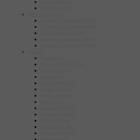
Монитор AOC
Монитор CBR
МФУ, Принтеры
Brother Принтеры и МФУ
EPSON Принтеры и МФУ
HP Принтеры и МФУ
Kyocera принтеры и МФУ
Pantum Принтеры и МФУ
Мыши
Мыши Acer
Мыши BOROFONE
Мыши HOCO
Мыши HP
Мыши MARVO
Мыши RECRSI
Мышь A4Tech
Мышь CBR
Мышь CROWN
Мышь Defender
Мышь Dialog
Мышь Exegate
Мышь Gembird
Мышь HIPER