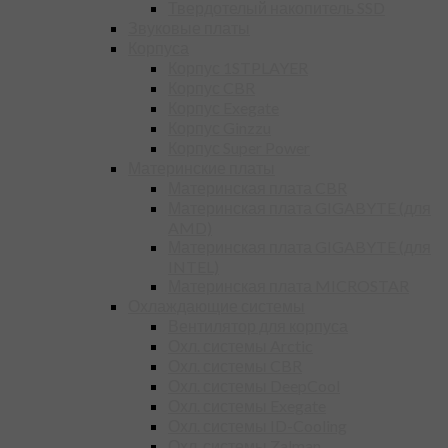
Твердотелый накопитель SSD
Звуковые платы
Корпуса
Корпус 1STPLAYER
Корпус CBR
Корпус Exegate
Корпус Ginzzu
Корпус Super Power
Материнские платы
Материнская плата CBR
Материнская плата GIGABYTE (для
AMD)
Материнская плата GIGABYTE (для
INTEL)
Материнская плата MICROSTAR
Охлаждающие системы
Вентилятор для корпуса
Охл. системы Arctic
Охл. системы CBR
Охл. системы DeepCool
Охл. системы Exegate
Охл. системы ID-Cooling
Охл. системы Zalman