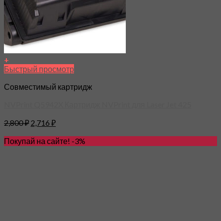
+
Быстрый просмотр
Совместимый картридж
NVPrint Q5942X Картридж NVPrint для Laser Jet 425
2,800
₽
2,716
₽
Покупай на сайте! -3%