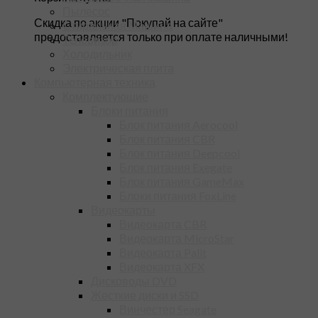
Пылесос
Скидка по акции "Покупай на сайте"
Стиральная Машина
предоставляется только при оплате наличными!
Телевизор
Холодильник
Электрическая плита
Компьютерная техника
Комплектующие
Блоки питания
Блок питания Aerocool
Блок питания CBR
Блок питания Deepcool
Блок питания Exegate
Блок питания GameMax
Блоки питания FoxLine
Видеокарты
Видеокарта CBR
Видеокарта MicroStar
Видеокарта Palit
Видеокарта XFX
Дисководы DVD
Жесткие диски и SSD
Винчестер Seagate