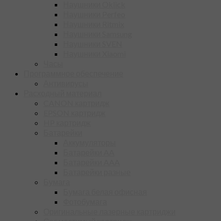
Наушники Oklick
Наушники Perfeo
Наушники Ritmix
Наушники Samsung
Наушники SVEN
Наушники Xiaomi
Часы
Программное обеспечение
Антивирусы
Расходный материал
CANON картридж
EPSON картридж
HP картридж
Батарейки
Аккумуляторы
Батарейки AA
Батарейки AAA
Батарейки разные
Бумага
Бумага белая офисная
Фотобумага
Оригинальные лазерные картриджи