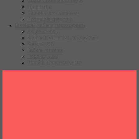
Совместимый картридж
Тонер и пр.
Чернила для заправки
Чистящие средства
Шлейфы, кабели, переходники
Аудио кабель
Кабели DVI, HDMI, Display Port
Кабель USB
Кабель питания
Переходники
Шлейфы для HDD, FDD