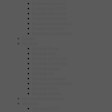
Клавиатура Fusion
Клавиатура HIPER
Клавиатура Oklick
Клавиатура Perfeo
Клавиатура Smartbuy
Клавиатура SVEN
Клавиатура Гарнизон
Коврик
Колонки
Колонки Brodu
Колонки CBR
Колонки ELTRONIC
Колонки GEMBIRD
Колонки Ginzzu
Колонки JBL
Колонки Oudiobop
Колонки SOUNDMAX
Колонки SVEN
Колонки Яндекс
Кресла компьютерные
Монитор
Монитор ACER