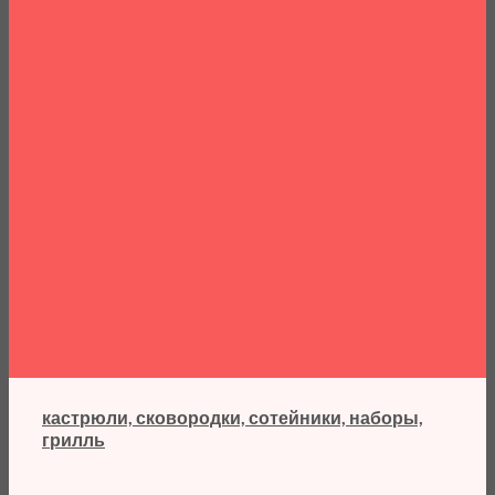
кастрюли, сковородки, сотейники, наборы,
грилль