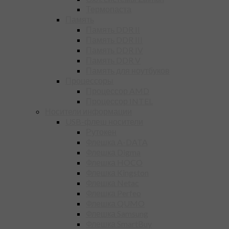
Термопаста
Память
Память DDR II
Память DDR III
Память DDR IV
Память DDR V
Память для ноутбуков
Процессоры
Процессор AMD
Процессор INTEL
Носители информации
USB-флеш носители
Рутокен
Флешка A-DATA
Флешка Digma
Флешка HOCO
Флешка Kingston
Флешка Netac
Флешка Perfeo
Флешка QUMO
Флешка Samsung
Флешка SmartBuy