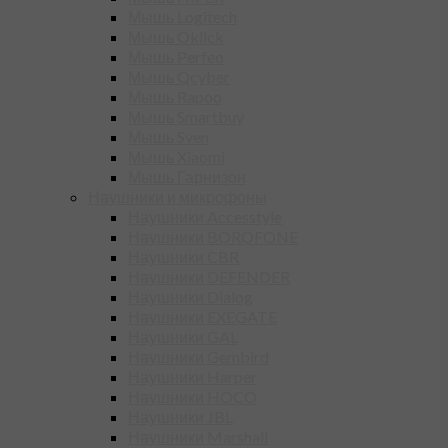
Мышь Logitech
Мышь Oklick
Мышь Perfeo
Мышь Qcyber
Мышь Rapoo
Мышь Smartbuy
Мышь Sven
Мышь Xiaomi
Мышь Гарнизон
Наушники и микрофоны
Наушники Accesstyle
Наушники BOROFONE
Наушники CBR
Наушники DEFENDER
Наушники Dialog
Наушники EXEGATE
Наушники GAL
Наушники Gembird
Наушники Harper
Наушники HOCO
Наушники JBL
Наушники Marshall