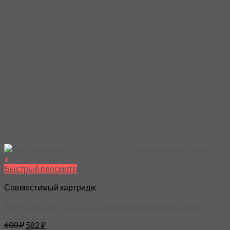
+
Быстрый просмотр
Совместимый картридж
Bion Cartridge 725/125/CE285A Картридж для Canon
600
₽
582
₽