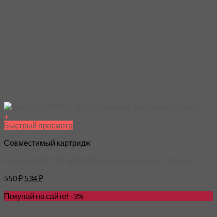
+
Быстрый просмотр
Совместимый картридж
Bion FX-10/PTFX-9/104 Картридж для Canon, Universa
550
₽
534
₽
Покупай на сайте! -3%