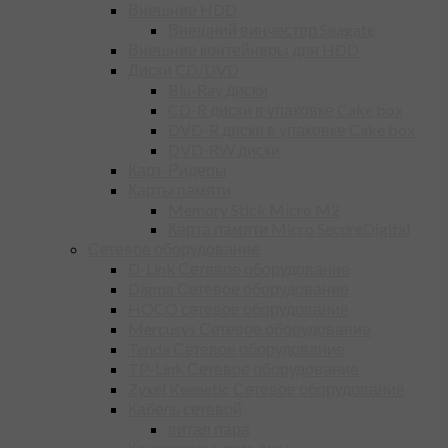
Внешние HDD
Внешний винчестер Seagate
Внешние контейнеры для HDD
Диски CD/DVD
Blu-Ray диски
CD-R диски в упаковке Cake box
DVD-R диски в упаковке Cake box
DVD-RW диски
Карт-Ридеры
Карты памяти
Memory Stick Micro M2
Карта памяти Micro SecureDigital
Сетевое оборудование
D-Link Сетевое оборудование
Digma Сетевое оборудование
HOCO сетевое оборудование
Mercusys Сетевое оборудование
Tenda Сетевое оборудование
TP-Link Сетевое оборудование
Zyxel Keenetic Сетевое оборудование
Кабель сетевой
витая пара