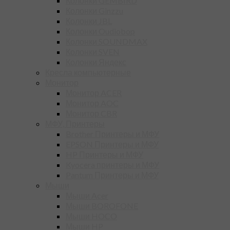
Колонки GEMBIRD
Колонки Ginzzu
Колонки JBL
Колонки Oudiobop
Колонки SOUNDMAX
Колонки SVEN
Колонки Яндекс
Кресла компьютерные
Монитор
Монитор ACER
Монитор AOC
Монитор CBR
МФУ, Принтеры
Brother Принтеры и МФУ
EPSON Принтеры и МФУ
HP Принтеры и МФУ
Kyocera принтеры и МФУ
Pantum Принтеры и МФУ
Мыши
Мыши Acer
Мыши BOROFONE
Мыши HOCO
Мыши HP