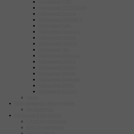
Наушники CBR
Наушники DEFENDER
Наушники Dialog
Наушники EXEGATE
Наушники GAL
Наушники Gembird
Наушники Harper
Наушники HOCO
Наушники JBL
Наушники Marshall
Наушники Oklick
Наушники Perfeo
Наушники Ritmix
Наушники Samsung
Наушники SVEN
Наушники Xiaomi
Часы
Программное обеспечение
Антивирусы
Расходный материал
CANON картридж
EPSON картридж
HP картридж