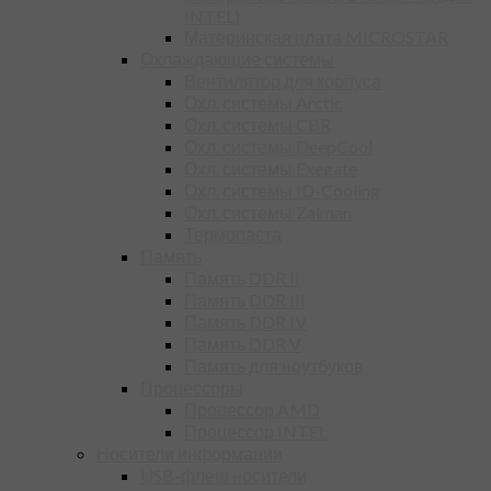
INTEL)
Материнская плата MICROSTAR
Охлаждающие системы
Вентилятор для корпуса
Охл. системы Arctic
Охл. системы CBR
Охл. системы DeepCool
Охл. системы Exegate
Охл. системы ID-Cooling
Охл. системы Zalman
Термопаста
Память
Память DDR II
Память DDR III
Память DDR IV
Память DDR V
Память для ноутбуков
Процессоры
Процессор AMD
Процессор INTEL
Носители информации
USB-флеш носители