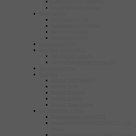
Блок питания GameMax
Блоки питания FoxLine
Видеокарты
Видеокарта CBR
Видеокарта MicroStar
Видеокарта Palit
Видеокарта XFX
Дисководы DVD
Жесткие диски и SSD
Винчестер Seagate
Твердотелый накопитель SSD
Звуковые платы
Корпуса
Корпус 1STPLAYER
Корпус CBR
Корпус Exegate
Корпус Ginzzu
Корпус Super Power
Материнские платы
Материнская плата CBR
Материнская плата GIGABYTE (для
AMD)
Материнская плата GIGABYTE (для