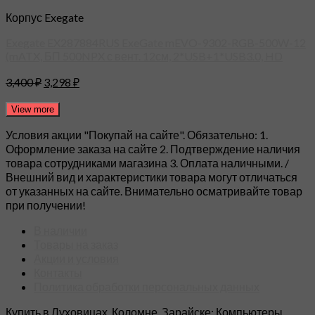
Корпус Exegate
Exegate EX287884RUS ExeGate mEVO-9302-RGB-500W-12
(mATX, БП 500NPX с вент. 12см, 2*USB+1*USB3.0, HD
3,400
₽
3,298
₽
View more
Условия акции "Покупай на сайте". Обязательно: 1.
Оформление заказа на сайте 2. Подтверждение наличия
товара сотрудниками магазина 3. Оплата наличными. /
Внешний вид и характеристики товара могут отличаться
от указанных на сайте. Внимательно осматривайте товар
при получении!
В наличии
Товары на заказ
Акции и условия
Контакты
Политика обработки персональных данных
Купить в Луховицах, Коломне, Зарайске: Компьютеры,