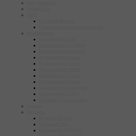
Web-камера
Геймпады
ИБП
Сетевой Фильтр
Стабилизаторы напряжения
Клавиатуры
Клавиатура CBR
Клавиатура CROWN
Клавиатура Defender
Клавиатура Dialog
Клавиатура Fusion
Клавиатура HIPER
Клавиатура Oklick
Клавиатура Perfeo
Клавиатура Smartbuy
Клавиатура SVEN
Клавиатура Гарнизон
Коврик
Колонки
Колонки Brodu
Колонки CBR
Колонки ELTRONIC