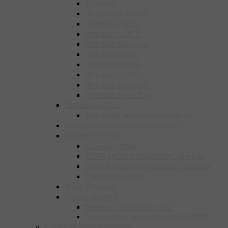
Рутокен
Флешка A-DATA
Флешка Digma
Флешка HOCO
Флешка Kingston
Флешка Netac
Флешка Perfeo
Флешка QUMO
Флешка Samsung
Флешка SmartBuy
Внешние HDD
Внешний винчестер Seagate
Внешние контейнеры для HDD
Диски CD/DVD
Blu-Ray диски
CD-R диски в упаковке Cake box
DVD-R диски в упаковке Cake box
DVD-RW диски
Карт-Ридеры
Карты памяти
Memory Stick Micro M2
Карта памяти Micro SecureDigital
Сетевое оборудование