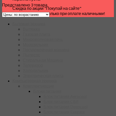
Представлено 3 товара
Скидка по акции "Покупай на сайте"
предоставляется только при оплате наличными!
Бытовая техника
Вытяжка
Газовая плита
Микроволновая печь
Морозильник
Посудомоечная машина
Пылесос
Стиральная Машина
Телевизор
Холодильник
Электрическая плита
Компьютерная техника
Комплектующие
Блоки питания
Блок питания Aerocool
Блок питания CBR
Блок питания Deepcool
Блок питания Exegate