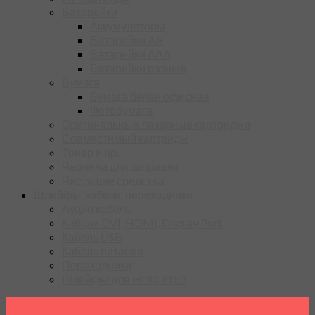
Батарейки
Аккумуляторы
Батарейки AA
Батарейки AAA
Батарейки разные
Бумага
Бумага белая офисная
Фотобумага
Оригинальные лазерные картриджи
Совместимый картридж
Тонер и пр.
Чернила для заправки
Чистящие средства
Шлейфы, кабели, переходники
Аудио кабель
Кабели DVI, HDMI, Display Port
Кабель USB
Кабель питания
Переходники
Шлейфы для HDD, FDD