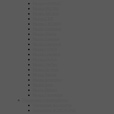
Мыши MARVO
Мыши RECRSI
Мышь A4Tech
Мышь CBR
Мышь CROWN
Мышь Defender
Мышь Dialog
Мышь Exegate
Мышь Gembird
Мышь HIPER
Мышь Logitech
Мышь Oklick
Мышь Perfeo
Мышь Qcyber
Мышь Rapoo
Мышь Smartbuy
Мышь Sven
Мышь Xiaomi
Мышь Гарнизон
Наушники и микрофоны
Наушники Accesstyle
Наушники BOROFONE