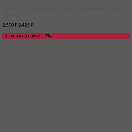
ExeGate BAA-503-AAA450, Mini-Tower, чёрный, 1 x 80/90
мм, БП 450 Вт
2,500
₽
2,425
₽
Покупай на сайте! -3%