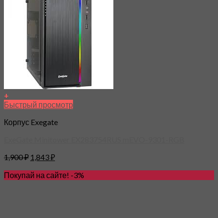
+
Быстрый просмотр
Корпус Exegate
ExeGate Minitower EX283754RUS mEVO-9301-RGB
1,900
₽
1,843
₽
Покупай на сайте! -3%