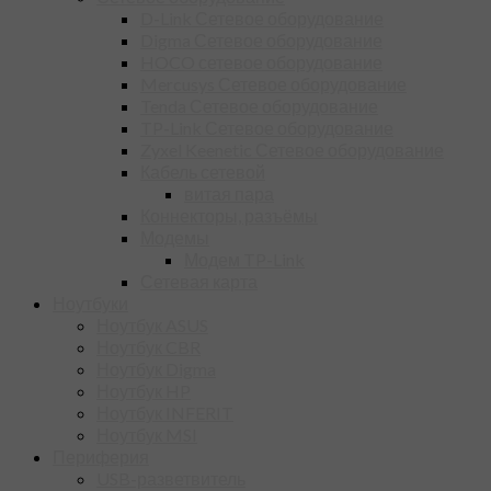
D-Link Сетевое оборудование
Digma Сетевое оборудование
HOCO сетевое оборудование
Mercusys Сетевое оборудование
Tenda Сетевое оборудование
TP-Link Сетевое оборудование
Zyxel Keenetic Сетевое оборудование
Кабель сетевой
витая пара
Коннекторы, разъёмы
Модемы
Модем TP-Link
Сетевая карта
Ноутбуки
Ноутбук ASUS
Ноутбук CBR
Ноутбук Digma
Ноутбук HP
Ноутбук INFERIT
Ноутбук MSI
Периферия
USB-разветвитель