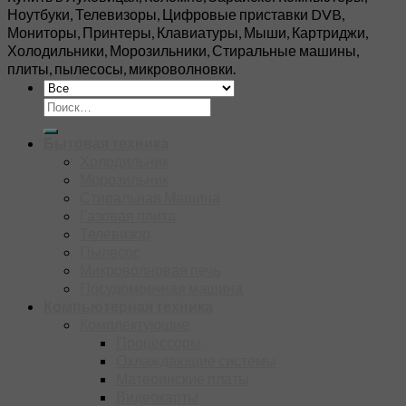
Ноутбуки, Телевизоры, Цифровые приставки DVB,
Мониторы, Принтеры, Клавиатуры, Мыши, Картриджи,
Холодильники, Морозильники, Стиральные машины,
плиты, пылесосы, микроволновки.
Искать:
Бытовая техника
Холодильник
Морозильник
Стиральная Машина
Газовая плита
Телевизор
Пылесос
Микроволновая печь
Посудомоечная машина
Компьютерная техника
Комплектующие
Процессоры
Охлаждающие системы
Материнские платы
Видеокарты