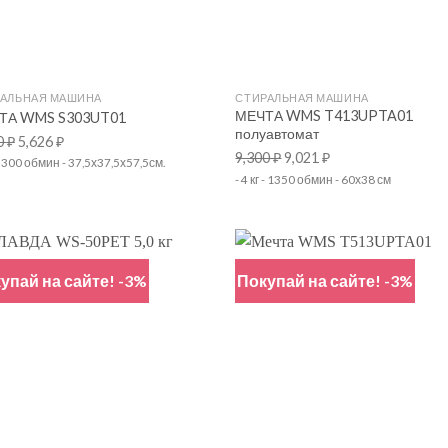
+
РАЛЬНАЯ МАШИНА
СТИРАЛЬНАЯ МАШИНА
МЕЧТА WMS T413UPTA01
ТА WMS S303UT01
полуавтомат
0
₽
5,626
₽
9,300
₽
9,021
₽
 - 300 обмин - 37,5х37,5х57,5см.
- 4 кг - 1350 обмин - 60х38 см
упай на сайте! -3%
Покупай на сайте! -3%