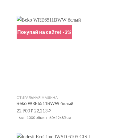
Покупай на сайте! -3%
+
СТИРАЛЬНАЯ МАШИНА
Beko WRE6511BWW белый
22,900
₽
22,213
₽
- 6 кг - 1000 обмин - 60х42х85 см