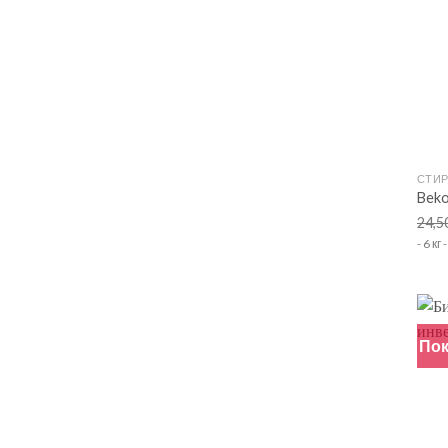
+
СТИ
Bek
24,5
- 6 к
Пок