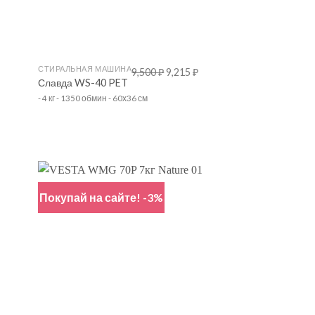
+
СТИРАЛЬНАЯ МАШИНА
9,500
₽
9,215
₽
Славда WS-40 PET
- 4 кг - 1350 обмин - 60х36 см
Покупай на сайте! -3%