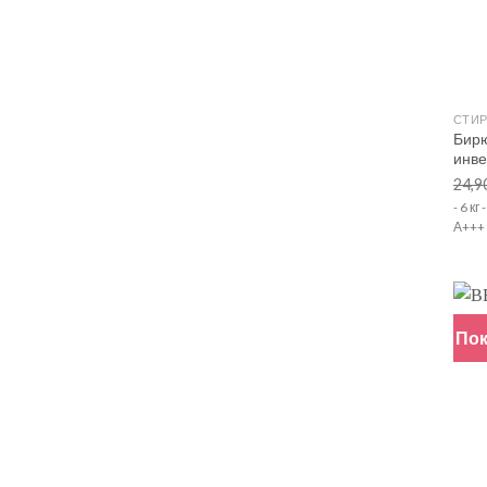
+
СТИ
Бир
инве
24,9
- 6 к
А+++ 
Пок