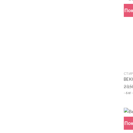
Пок
+
СТИ
BEK
23,5
- 6 к
Пок