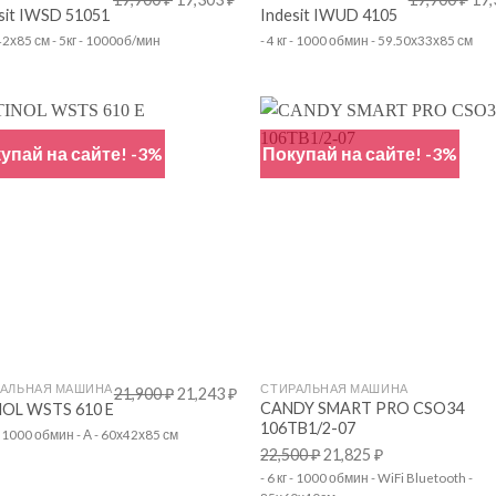
sit IWSD 51051
Indesit IWUD 4105
42х85 см - 5кг - 1000об/мин
- 4 кг - 1000 обмин - 59.50х33х85 см
упай на сайте! -3%
Покупай на сайте! -3%
+
РАЛЬНАЯ МАШИНА
СТИРАЛЬНАЯ МАШИНА
21,900
₽
21,243
₽
CANDY SMART PRO CSO34
NOL WSTS 610 E
106TB1/2-07
 - 1000 обмин - А - 60х42х85 см
22,500
₽
21,825
₽
- 6 кг - 1000 обмин - WiFi Bluetooth -