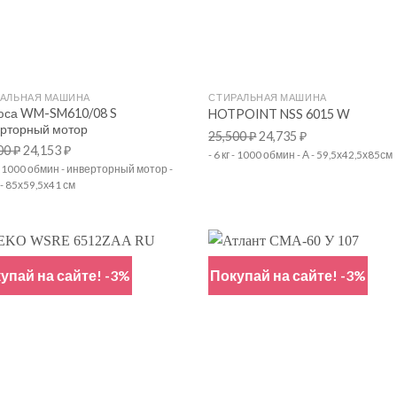
+
РАЛЬНАЯ МАШИНА
СТИРАЛЬНАЯ МАШИНА
юса WM-SM610/08 S
HOTPOINT NSS 6015 W
рторный мотор
25,500
₽
24,735
₽
00
₽
24,153
₽
- 6 кг - 1000 обмин - А - 59,5х42,5х85см
г - 1000 обмин - инверторный мотор -
- 85х59,5х41 см
упай на сайте! -3%
Покупай на сайте! -3%