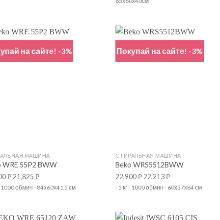
85х60х40см
упай на сайте! -3%
Покупай на сайте! -3%
+
РАЛЬНАЯ МАШИНА
СТИРАЛЬНАЯ МАШИНА
o WRE 55P2 BWW
Beko WRS5512BWW
00
₽
21,825
₽
22,900
₽
22,213
₽
г - 1000 обмин - 84х60х41,5 см
- 5 кг - 1000 обмин - 60х37х84 см