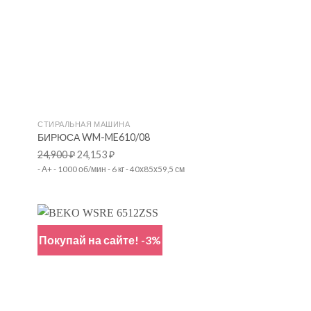
+
СТИРАЛЬНАЯ МАШИНА
БИРЮСА WM-ME610/08
24,900
₽
24,153
₽
- А+ - 1000 об/мин - 6 кг - 40х85х59,5 см
Покупай на сайте! -3%