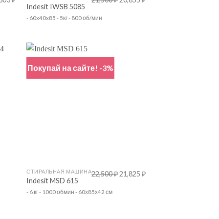
Indesit IWSB 5085
- 60x40x85 - 5кг - 800 об/мин
Покупай на сайте! -3%
+
СТИРАЛЬНАЯ МАШИНА
22,500
₽
21,825
₽
Indesit MSD 615
- 6 кг - 1000 обмин - 60х85х42 см