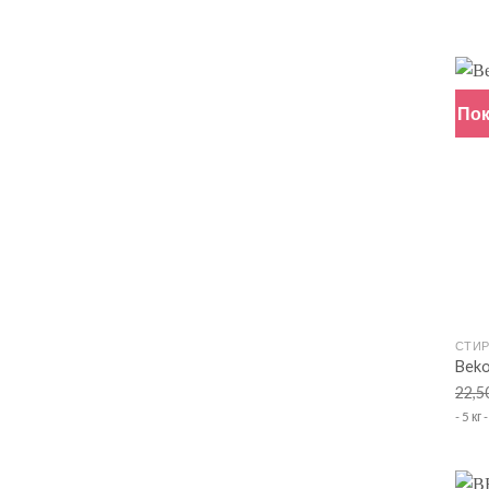
Пок
+
СТИ
Bek
22,5
- 5 к