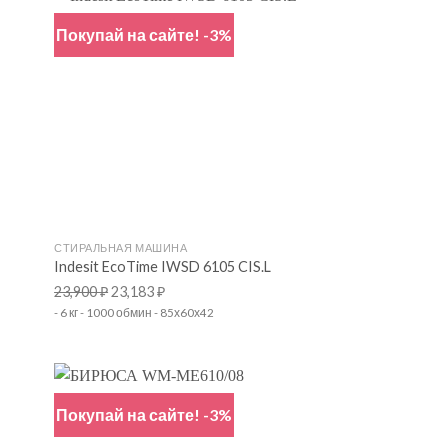
Покупай на сайте! -3%
+
СТИРАЛЬНАЯ МАШИНА
Indesit EcoTime IWSD 6105 CIS.L
23,900
₽
23,183
₽
- 6 кг - 1000 обмин - 85х60х42
Покупай на сайте! -3%