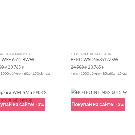
+
РАЛЬНАЯ МАШИНА
СТИРАЛЬНАЯ МАШИНА
o WRE 6512 BWW
BEKO WSDN63512ZSW
00
₽
23,765
₽
24,500
₽
23,765
₽
г - 1000 об/мин - 60х41.50х84 см
- 6 кг - 1000 обмин - 85х60х41,5 см
упай на сайте! -3%
Покупай на сайте! -3%