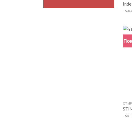
Inde
- 60х
Пок
+
СТИ
STI
- 6 кг